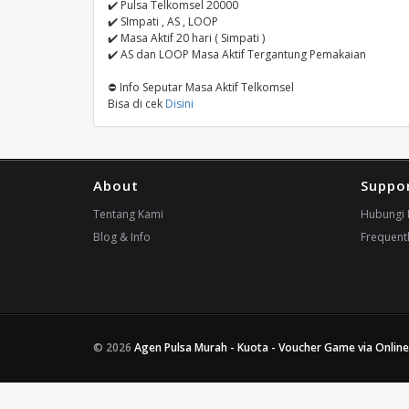
✔️ Pulsa Telkomsel 20000
✔️ SImpati , AS , LOOP
✔️ Masa Aktif 20 hari ( Simpati )
✔️ AS dan LOOP Masa Aktif Tergantung Pemakaian
⛔️ Info Seputar Masa Aktif Telkomsel
Bisa di cek
Disini
About
Suppo
Tentang Kami
Hubungi 
Blog & Info
Frequent
© 2026
Agen Pulsa Murah - Kuota - Voucher Game via Online