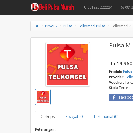
081223222224
0812
.
Produk
Pulsa
Telkomsel Pulsa
Telkomsel 20
Pulsa M
Rp 19.960
Produk:
Pulsa
Provider:
Telk
Voucher:
Telk
Stok:
Tersedi
Facebo
Deskripsi
Riwayat (0)
Testimonial (0)
Keterangan :