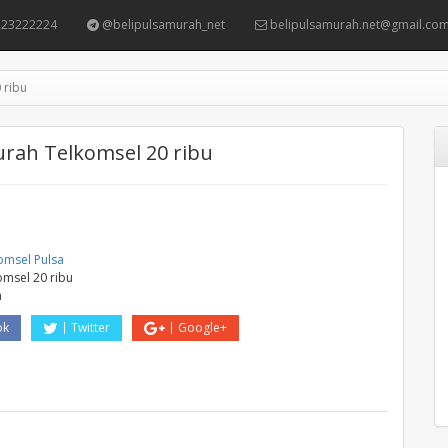
23222224
@belipulsamurah_net
belipulsamurah.net@gmail.co
 ribu
urah Telkomsel 20 ribu
omsel Pulsa
omsel 20 ribu
a
ok
Twitter
Google+