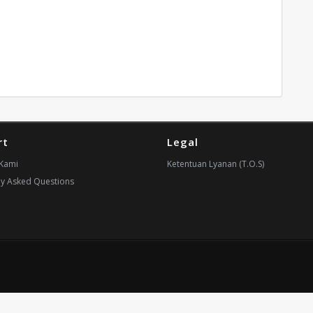
rt
Legal
Kami
Ketentuan Lyanan (T.O.S)
ly Asked Questions