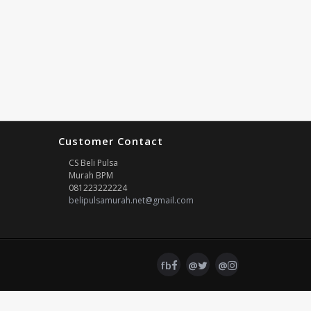
Customer Contact
CS Beli Pulsa
Murah
BPM
081223222224
belipulsamurah.net@gmail.com
fb
@
@