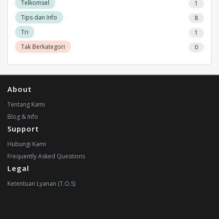
Telkomsel
1
Tips dan Info
8
Tri
1
Tak Berkategori
0
About
Tentang Kami
Blog & Info
Support
Hubungi Kami
Frequently Asked Questions
Legal
Ketentuan Lyanan (T.O.S)