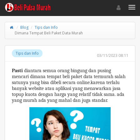
Toggle navigat
Toggl
.
Blog
Tips dan Info
Dimana Tempat Beli Paket Data Murah
Tips dan Info
03/11/2023 08:11
Pasti
diantara semua orang bingung dan pusing
mencari dimana tempat beli paket data termurah salah
satunya yang bisa dibeli secara online.karena terlalu
banyak website atau aplikasi yang menawarkan jasa
topup kuota dengan harga yang relatif tidak sama. ada
yang murah ada yang mahal dan juga standar.